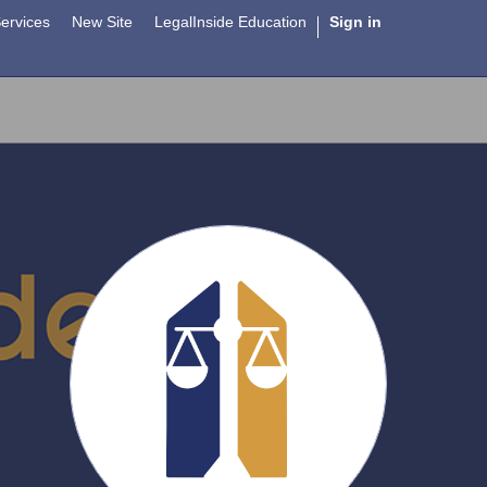
ervices
New Site
LegalInside Education
Sign in