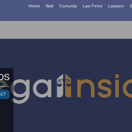
Home
Wall
Comunity
Law Firms
Lawyers
S
OS
ACT