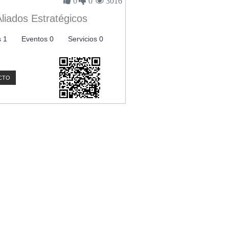
0
0
3016
liados Estratégicos
s 1
Eventos 0
Servicios 0
CTO