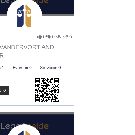
0
0
3395
 VANDERVORT AND
R
s 1
Eventos 0
Servicios 0
CTO