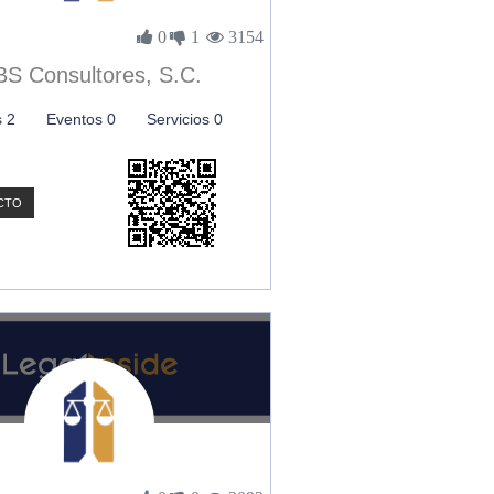
0
1
3154
S Consultores, S.C.
s 2
Eventos 0
Servicios 0
CTO