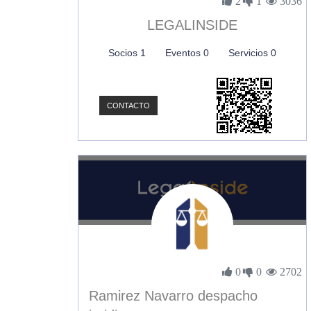
2
1
3036
LEGALINSIDE
Socios 1
Eventos 0
Servicios 0
CONTACTO
0
0
2702
Ramirez Navarro despacho