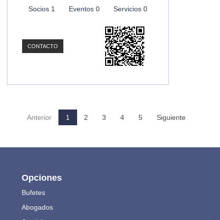
Socios 1
Eventos 0
Servicios 0
CONTACTO
Anterior
1
2
3
4
5
Siguiente
Opciones
Bufetes
Abogados
.