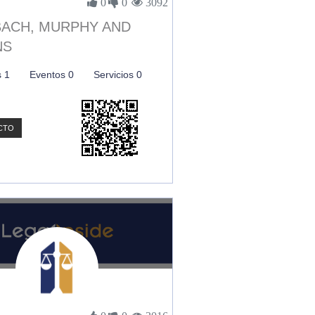
0
0
3092
ACH, MURPHY AND
NS
s 1
Eventos 0
Servicios 0
CTO