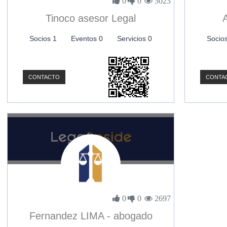
0
0
3023
Tinoco asesor Legal
A
Socios 1
Eventos 0
Servicios 0
Socio
CONTACTO
CONTA
0
0
2697
Fernandez LIMA - abogado