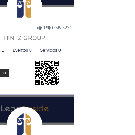
1
0
3231
HINTZ GROUP
s 1
Eventos 0
Servicios 0
CTO