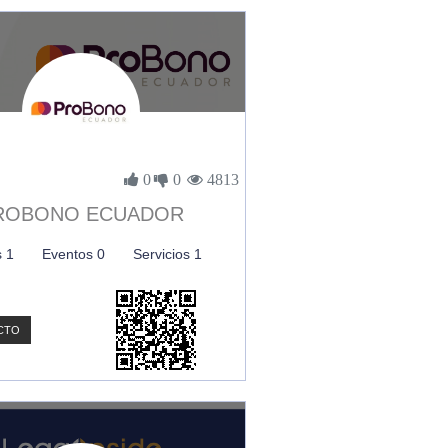
0
0
4813
ROBONO ECUADOR
s 1
Eventos 0
Servicios 1
CTO