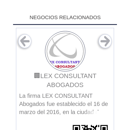
NEGOCIOS RELACIONADOS
🏢LEX CONSULTANT
G
ABOGADOS
de
Cent
La firma LEX CONSULTANT
ad,
Abogados fue establecido el 16 de
marzo del 2016, en la ciudad de
Quito, por sus fundadores Dr.
Wilian German Olovacha P.; Dr.