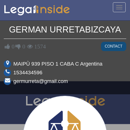
Toggl
navig
GERMAN
URRETABIZCAYA
0
0
1574
CONTACT
MAIPÙ 939 PISO 1 CABA C Argentina
1534434596
germurreta@gmail.com