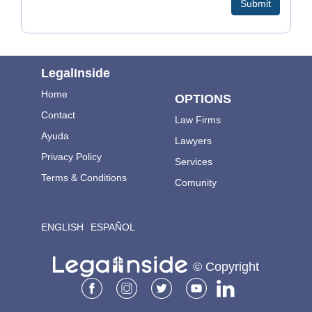
Submit
NUESTROS PRINCIPIOS SE
BASAN EN SERIEDAD
SEGURIDAD
LegalInside
CONFIANZA
Home
OPTIONS
CONFIDENCIALIDAD
Contact
Law Firms
Ayuda
Lawyers
SOMOS LEX CONSULTANT
.
Privacy Policy
Services
ABOGADOS
Terms & Conditions
Comunity
ENGLISH
ESPAÑOL
© Copyright