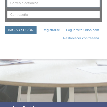
INICIAR SESIÓN
Registrarse
Log in with Odoo.com
Restablecer contraseña