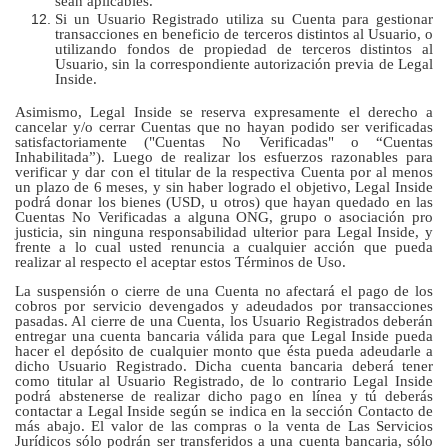
sean aplicables.
Si un Usuario Registrado utiliza su Cuenta para gestionar
transacciones en beneficio de terceros distintos al Usuario, o
utilizando fondos de propiedad de terceros distintos al
Usuario, sin la correspondiente autorización previa de Legal
Inside.
Asimismo, Legal Inside se reserva expresamente el derecho a
cancelar y/o cerrar Cuentas que no hayan podido ser verificadas
satisfactoriamente ("Cuentas No Verificadas" o “Cuentas
Inhabilitada”). Luego de realizar los esfuerzos razonables para
verificar y dar con el titular de la respectiva Cuenta por al menos
un plazo de 6 meses, y sin haber logrado el objetivo, Legal Inside
podrá donar los bienes (USD, u otros) que hayan quedado en las
Cuentas No Verificadas a alguna ONG, grupo o asociación pro
justicia, sin ninguna responsabilidad ulterior para Legal Inside, y
frente a lo cual usted renuncia a cualquier acción que pueda
realizar al respecto el aceptar estos Términos de Uso.
La suspensión o cierre de una Cuenta no afectará el pago de los
cobros por servicio devengados y adeudados por transacciones
pasadas. Al cierre de una Cuenta, los Usuario Registrados deberán
entregar una cuenta bancaria válida para que Legal Inside pueda
hacer el depósito de cualquier monto que ésta pueda adeudarle a
dicho Usuario Registrado. Dicha cuenta bancaria deberá tener
como titular al Usuario Registrado, de lo contrario Legal Inside
podrá abstenerse de realizar dicho pago en línea y tú deberás
contactar a Legal Inside según se indica en la sección Contacto de
más abajo. El valor de las compras o la venta de Las Servicios
Jurídicos sólo podrán ser transferidos a una cuenta bancaria, sólo