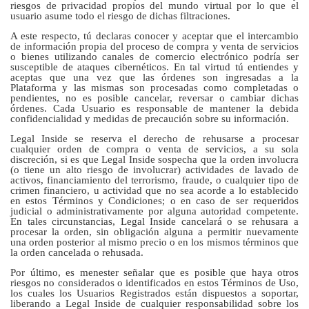
riesgos de privacidad propios del mundo virtual por lo que el
usuario asume todo el riesgo de dichas filtraciones.
A este respecto, tú declaras conocer y aceptar que el intercambio
de información propia del proceso de compra y venta de servicios
o bienes utilizando canales de comercio electrónico podría ser
susceptible de ataques cibernéticos. En tal virtud tú entiendes y
aceptas que una vez que las órdenes son ingresadas a la
Plataforma y las mismas son procesadas como completadas o
pendientes, no es posible cancelar, reversar o cambiar dichas
órdenes. Cada Usuario es responsable de mantener la debida
confidencialidad y medidas de precaución sobre su información.
Legal Inside se reserva el derecho de rehusarse a procesar
cualquier orden de compra o venta de servicios, a su sola
discreción, si es que Legal Inside sospecha que la orden involucra
(o tiene un alto riesgo de involucrar) actividades de lavado de
activos, financiamiento del terrorismo, fraude, o cualquier tipo de
crimen financiero, u actividad que no sea acorde a lo establecido
en estos Términos y Condiciones; o en caso de ser requeridos
judicial o administrativamente por alguna autoridad competente.
En tales circunstancias, Legal Inside cancelará o se rehusara a
procesar la orden, sin obligación alguna a permitir nuevamente
una orden posterior al mismo precio o en los mismos términos que
la orden cancelada o rehusada.
Por último, es menester señalar que es posible que haya otros
riesgos no considerados o identificados en estos Términos de Uso,
los cuales los Usuarios Registrados están dispuestos a soportar,
liberando a Legal Inside de cualquier responsabilidad sobre los