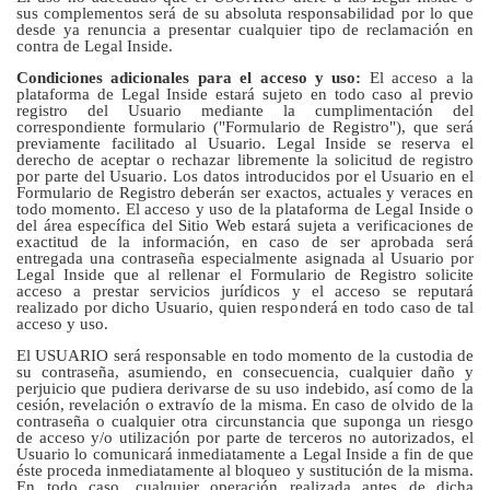
sus complementos será de su absoluta responsabilidad por lo que
desde ya renuncia a presentar cualquier tipo de reclamación en
contra de Legal Inside.
Condiciones adicionales para el acceso y uso:
El acceso a la
plataforma de Legal Inside estará sujeto en todo caso al previo
registro del Usuario mediante la cumplimentación del
correspondiente formulario ("Formulario de Registro"), que será
previamente facilitado al Usuario. Legal Inside se reserva el
derecho de aceptar o rechazar libremente la solicitud de registro
por parte del Usuario. Los datos introducidos por el Usuario en el
Formulario de Registro deberán ser exactos, actuales y veraces en
todo momento. El acceso y uso de la plataforma de Legal Inside o
del área específica del Sitio Web estará sujeta a verificaciones de
exactitud de la información, en caso de ser aprobada será
entregada una contraseña especialmente asignada al Usuario por
Legal Inside que al rellenar el Formulario de Registro solicite
acceso a prestar servicios jurídicos y el acceso se reputará
realizado por dicho Usuario, quien responderá en todo caso de tal
acceso y uso.
El USUARIO será responsable en todo momento de la custodia de
su contraseña, asumiendo, en consecuencia, cualquier daño y
perjuicio que pudiera derivarse de su uso indebido, así como de la
cesión, revelación o extravío de la misma. En caso de olvido de la
contraseña o cualquier otra circunstancia que suponga un riesgo
de acceso y/o utilización por parte de terceros no autorizados, el
Usuario lo comunicará inmediatamente a Legal Inside a fin de que
éste proceda inmediatamente al bloqueo y sustitución de la misma.
En todo caso, cualquier operación realizada antes de dicha