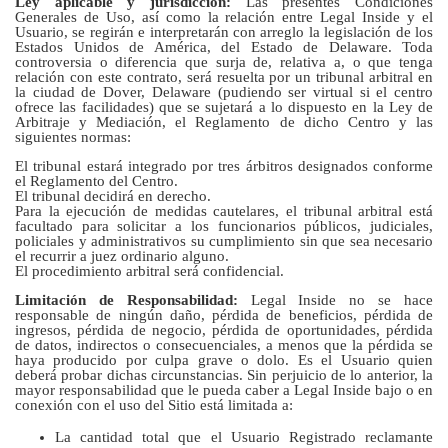
Ley aplicable y jurisdicción:
Las presentes Condiciones
Generales de Uso, así como la relación entre Legal Inside y el
Usuario, se regirán e interpretarán con arreglo la legislación de los
Estados Unidos de América, del Estado de Delaware. Toda
controversia o diferencia que surja de, relativa a, o que tenga
relación con este contrato, será resuelta por un tribunal arbitral en
la ciudad de Dover, Delaware (pudiendo ser virtual si el centro
ofrece las facilidades) que se sujetará a lo dispuesto en la Ley de
Arbitraje y Mediación, el Reglamento de dicho Centro y las
siguientes normas:
El tribunal estará integrado por tres árbitros designados conforme
el Reglamento del Centro.
El tribunal decidirá en derecho.
Para la ejecución de medidas cautelares, el tribunal arbitral está
facultado para solicitar a los funcionarios públicos, judiciales,
policiales y administrativos su cumplimiento sin que sea necesario
el recurrir a juez ordinario alguno.
El procedimiento arbitral será confidencial.
Limitación de Responsabilidad:
Legal Inside no se hace
responsable de ningún daño, pérdida de beneficios, pérdida de
ingresos, pérdida de negocio, pérdida de oportunidades, pérdida
de datos, indirectos o consecuenciales, a menos que la pérdida se
haya producido por culpa grave o dolo. Es el Usuario quien
deberá probar dichas circunstancias. Sin perjuicio de lo anterior, la
mayor responsabilidad que le pueda caber a Legal Inside bajo o en
conexión con el uso del Sitio está limitada a:
La cantidad total que el Usuario Registrado reclamante