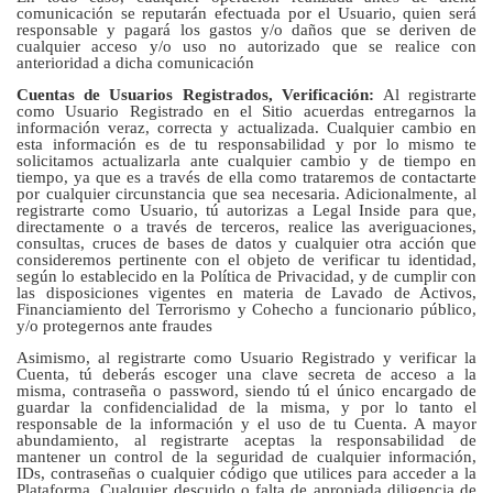
comunicación se reputarán efectuada por el Usuario, quien será
responsable y pagará los gastos y/o daños que se deriven de
cualquier acceso y/o uso no autorizado que se realice con
anterioridad a dicha comunicación
Cuentas de Usuarios Registrados, Verificación:
Al registrarte
como Usuario Registrado en el Sitio acuerdas entregarnos la
información veraz, correcta y actualizada. Cualquier cambio en
esta información es de tu responsabilidad y por lo mismo te
solicitamos actualizarla ante cualquier cambio y de tiempo en
tiempo, ya que es a través de ella como trataremos de contactarte
por cualquier circunstancia que sea necesaria. Adicionalmente, al
registrarte como Usuario, tú autorizas a Legal Inside para que,
directamente o a través de terceros, realice las averiguaciones,
consultas, cruces de bases de datos y cualquier otra acción que
consideremos pertinente con el objeto de verificar tu identidad,
según lo establecido en la Política de Privacidad, y de cumplir con
las disposiciones vigentes en materia de Lavado de Activos,
Financiamiento del Terrorismo y Cohecho a funcionario público,
y/o protegernos ante fraudes
Asimismo, al registrarte como Usuario Registrado y verificar la
Cuenta, tú deberás escoger una clave secreta de acceso a la
misma, contraseña o password, siendo tú el único encargado de
guardar la confidencialidad de la misma, y por lo tanto el
responsable de la información y el uso de tu Cuenta. A mayor
abundamiento, al registrarte aceptas la responsabilidad de
mantener un control de la seguridad de cualquier información,
IDs, contraseñas o cualquier código que utilices para acceder a la
Plataforma. Cualquier descuido o falta de apropiada diligencia de