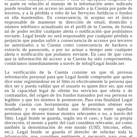
tu parte en relación al manejo de la información antes indicada
puede resultar en un acceso no autorizado a tu Cuenta por parte de
terceros, y a la pérdida o robo de las Servicios Jurídicos o fondos
en ella mantenidos. En consecuencia, tú aceptas ser el único
responsable de mantener tu dirección de email, domicilio y
número telefónico actualizado en el perfil de tu Cuenta, de forma
tal de poder recibir cualquier alerta o notificación que podríamos
enviarte. Legal Inside no será responsable por cualquier pérdida o
perjuicio que puedas sufrir a consecuencia de accesos por terceros
no autorizados a tu Cuenta como consecuencia de hackeos o
extravío de passwords, o por no actuar a tiempo ante cualquier
alerta o notificación que podamos enviarte. En caso de que creas
que la información de acceso a tu Cuenta ha sido comprometida,
contáctanos inmediatamente a través de info@Legal Inside.net
La verificación de la Cuenta consiste en que tú proveas
información personal para que Legal Inside compruebe que quien
dice estar registrándose en el Sitio es efectivamente la persona que
dice ser y pueda validar que el usuario es quien dice ser, que está
en la capacidad legal de ofertar los servicios que oferta o de
contratarlos, del origen de los fondos transados por esa persona es
legítimo y que los mismos le pertenecen. Para esta finalidad Legal
Inside cuenta con herramientas que le permiten obtener este
resultado y en especial habrá una diferencia entre aquellas
personas que deseen transar montos relevantes o no, a través del
Sitio. Legal Inside se guarda, según sea el caso, y bajo su propia
discreción, el monto a partir del cual considera relevante, así como
también la denominación de este monto (USD, bitcoins, ether,
etc.). Legal Inside se guarda el derecho de solicitar toda la
información que considere pertinente y necesaria para que el