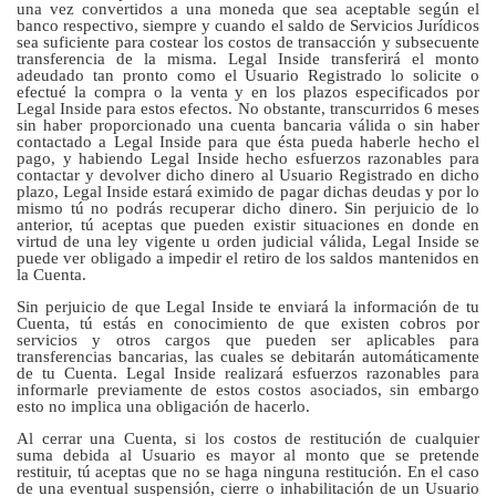
una vez convertidos a una moneda que sea aceptable según el
banco respectivo, siempre y cuando el saldo de Servicios Jurídicos
sea suficiente para costear los costos de transacción y subsecuente
transferencia de la misma. Legal Inside transferirá el monto
adeudado tan pronto como el Usuario Registrado lo solicite o
efectué la compra o la venta y en los plazos especificados por
Legal Inside para estos efectos. No obstante, transcurridos 6 meses
sin haber proporcionado una cuenta bancaria válida o sin haber
contactado a Legal Inside para que ésta pueda haberle hecho el
pago, y habiendo Legal Inside hecho esfuerzos razonables para
contactar y devolver dicho dinero al Usuario Registrado en dicho
plazo, Legal Inside estará eximido de pagar dichas deudas y por lo
mismo tú no podrás recuperar dicho dinero. Sin perjuicio de lo
anterior, tú aceptas que pueden existir situaciones en donde en
virtud de una ley vigente u orden judicial válida, Legal Inside se
puede ver obligado a impedir el retiro de los saldos mantenidos en
la Cuenta.
Sin perjuicio de que Legal Inside te enviará la información de tu
Cuenta, tú estás en conocimiento de que existen cobros por
servicios y otros cargos que pueden ser aplicables para
transferencias bancarias, las cuales se debitarán automáticamente
de tu Cuenta. Legal Inside realizará esfuerzos razonables para
informarle previamente de estos costos asociados, sin embargo
esto no implica una obligación de hacerlo.
Al cerrar una Cuenta, si los costos de restitución de cualquier
suma debida al Usuario es mayor al monto que se pretende
restituir, tú aceptas que no se haga ninguna restitución. En el caso
de una eventual suspensión, cierre o inhabilitación de un Usuario