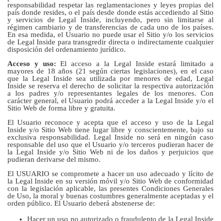
responsabilidad respetar las reglamentaciones y leyes propias del
país donde resides, o el país desde donde estás accediendo al Sitio
y servicios de Legal Inside, incluyendo, pero sin limitarse al
régimen cambiario y de transferencias de cada uno de los países.
En esa medida, el Usuario no puede usar el Sitio y/o los servicios
de Legal Inside para transgredir directa o indirectamente cualquier
disposición del ordenamiento jurídico.
Acceso y uso:
El acceso a la Legal Inside estará limitado a
mayores de 18 años (21 según ciertas legislaciones), en el caso
que la Legal Inside sea utilizada por menores de edad, Legal
Inside se reserva el derecho de solicitar la respectiva autorización
a los padres y/o representantes legales de los menores. Con
carácter general, el Usuario podrá acceder a la Legal Inside y/o el
Sitio Web de forma libre y gratuita.
El Usuario reconoce y acepta que el acceso y uso de la Legal
Inside y/o Sitio Web tiene lugar libre y conscientemente, bajo su
exclusiva responsabilidad. Legal Inside no será en ningún caso
responsable del uso que el Usuario y/o terceros pudieran hacer de
la Legal Inside y/o Sitio Web ni de los daños y perjuicios que
pudieran derivarse del mismo.
El USUARIO se compromete a hacer un uso adecuado y lícito de
la Legal Inside en su versión móvil y/o Sitio Web de conformidad
con la legislación aplicable, las presentes Condiciones Generales
de Uso, la moral y buenas costumbres generalmente aceptadas y el
orden público. El Usuario deberá abstenerse de:
Hacer un uso no autorizado o fraudulento de la Legal Inside