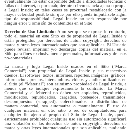
eventualmente no estar disponible debido a dificultades técnicas o
fallas de Internet, o por cualquier otra circunstancia ajena o propia
a Legal Inside; en tales casos se procurará restablecerlo con la
mayor celeridad posible sin que por ello pueda imputársele algún
tipo de responsabilidad. Legal Inside no será responsable por
ningún error u omisión de contenidos en el Sitio.
Derecho de Uso Limitado:
A no ser que se exprese lo contrario,
todo el material en este Sitio es de propiedad de Legal Inside y
están protegidos por derechos de autor, copyright, derechos de
marca y otras leyes internacionales que son aplicables. El Usuario
puede revisar, imprimir y/o descargar copias del material en el
Sitio para fines exclusivamente personales, informativos y de usos
no-comerciales.
La marca y logo Legal Inside usados en el Sitio ("Marca
Comercial") son propiedad de Legal Inside y sus respectivos
dueños. El software, textos, informes, reportes, imágenes, gráficos,
información, precios, intercambios, videos y audios utilizados en
el Sitio (el “Material”) son asimismo propiedad de Legal Inside, a
menos que se indique expresamente lo contrario. La Marca
Comercial y el Material no deben ser copiados, reproducidos,
modificados, republicados, cargados, posteados, transmitidos,
descompuestos (scrapped), coleccionados o distribuidos de
manera comercial, sea automatiza o manualmente. El uso de
cualquier material en otro sitio o red de computadores, para
cualquier fin ajeno al propio del Sitio de Legal Inside, queda
estrictamente prohibido; cualquier uso sin autorización significará
una violación de los derechos de autor, copyright, derechos de
marca y otras leyes internacionales que son aplicables, pudiendo