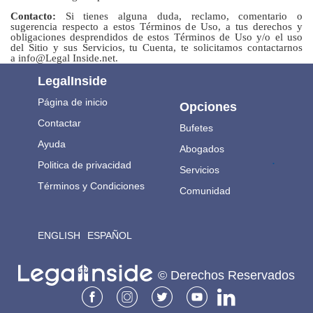
Contacto:
Si tienes alguna duda, reclamo, comentario o
sugerencia respecto a estos Términos de Uso, a tus derechos y
obligaciones desprendidos de estos Términos de Uso y/o el uso
del Sitio y sus Servicios, tu Cuenta, te solicitamos contactarnos
a info@Legal Inside.net.
LegalInside
Página de inicio
Opciones
Contactar
Bufetes
Ayuda
Abogados
.
Politica de privacidad
Servicios
Términos y Condiciones
Comunidad
ENGLISH
ESPAÑOL
© Derechos Reservados