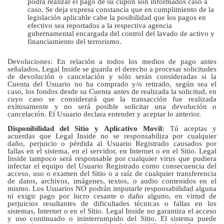
podrá realizar el pago de su cupón son informados caso a
caso. Se deja expresa constancia que en cumplimiento de la
legislación aplicable cabe la posibilidad que los pagos en
efectivo sea reportados a la respectiva agencia
gubernamental encargada del control del lavado de activo y
financiamiento del terrorismo.
Devoluciones: En relación a todos los medios de pago antes
señalados, Legal Inside se guarda el derecho a procesar solicitudes
de devolución o cancelación y sólo serán consideradas si la
Cuenta del Usuario no ha comprado y/o retirado, según sea el
caso, los fondos desde su Cuenta antes de realizada la solicitud, en
cuyo caso se considerará que la transacción fue realizada
exitosamente y no será posible solicitar una devolución o
cancelación. El Usuario declara entender y aceptar lo anterior.
Disponibilidad del Sitio y Aplicativo Movil:
Tú aceptas y
acuerdas que Legal Inside no se responsabiliza por cualquier
daño, perjuicio o pérdida al Usuario Registrado causados por
fallas en el sistema, en el servidor, en Internet o en el Sitio. Legal
Inside tampoco será responsable por cualquier virus que pudiera
infectar el equipo del Usuario Registrado como consecuencia del
acceso, uso o examen del Sitio o a raíz de cualquier transferencia
de datos, archivos, imágenes, textos, o audio contenidos en el
mismo. Los Usuarios NO podrán imputarle responsabilidad alguna
ni exigir pago por lucro cesante o daño alguno, en virtud de
perjuicios resultantes de dificultades técnicas o fallas en los
sistemas, Internet o en el Sitio. Legal Inside no garantiza el acceso
y uso continuado o ininterrumpido del Sitio. El sistema puede