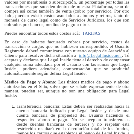
valores por membresía o subscripción, un porcentaje por todas las
transacciones que suceden dentro de nuestra Plataforma, sean de
compra así como también de venta (cobro por servicio). Por otro
lado, pueden existir costos asociados a abonos y retiros, tanto de
moneda de curso legal como de Servicios Jurídicos, los que son
cobrados por bancos, medios de pago u otros.
Puedes encontrar todos estos costos acá:
TARIFAS
En caso de haberse facturado cobros por servicio, costos de
transacción o cargos que no hubiesen correspondido, el Usuario
Registrado deberá comunicarse con nuestro equipo de Atención al
Cliente para resolver dicha situación a
info@Legal Inside.net
. Tú
aceptas y declaras que Legal Inside tiene el derecho de compensar
cualquier suma adeudada por el Usuario con las sumas que Legal
Inside pudiera adeudarle, compensación que se producirá
automáticamente según defina Legal Inside.
Medios de Pago y Abono:
Los únicos medios de pago y abono
autorizados en el Sitio, salvo que se señale expresamente de otra
manera, pueden ser, aunque no son una obligación para Legal
Inside:
Transferencia bancaria: Estas deben ser realizadas hacia la
cuenta bancaria indicada por Legal Inside y desde una
cuenta bancaria de propiedad del Usuario haciendo el
respectivo abono o pago. No se aceptan transferencias
desde cuentas bancarias de terceros y no respetar esta
restricción resultará en la devolución total de los fondos,
menos los cargos que establezca el banco de Legal Inside, a