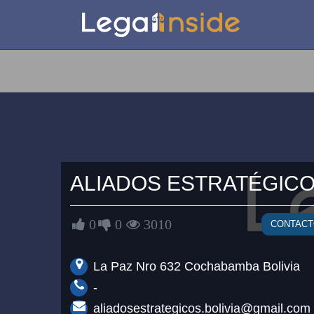
ALIADOS
ESTRATÉGIC
0
0
3010
CONTAC
La Paz Nro 632 Cochabamba Bolivia
-
aliadosestrategicos.bolivia@gmail.com