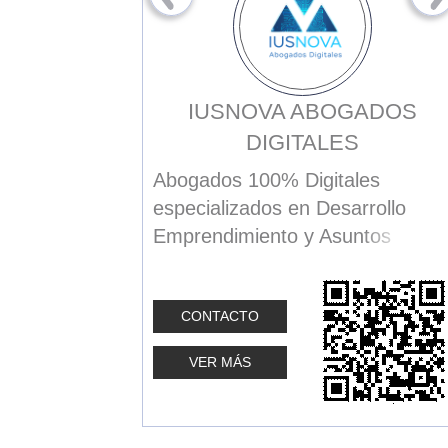
Z VALLEJO
IUSNOVA ABOGADOS
DIGITALES
ión
Abogados 100% Digitales
especializados en Desarrollo
Emprendimiento y Asuntos
Corporativos.
CONTACTO
Nos caracterizamos por prestar
un amplio rango de servicios
VER MÁS
corporativos empresariales, para
apoyar a corporaciones tanto
nacionales como extranjeras en