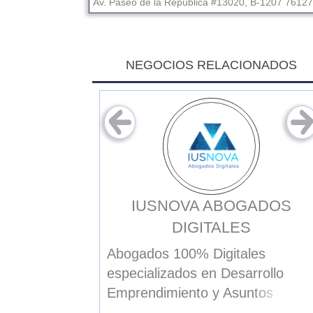
Av. Paseo de la República #13020, B-1207
76127
NEGOCIOS RELACIONADOS
OGADO
IUSNOVA ABOGADOS
DIGITALES
para solucionar
s legales de
Abogados 100% Digitales
ble y a un
especializados en Desarrollo
Emprendimiento y Asuntos
Corporativos.