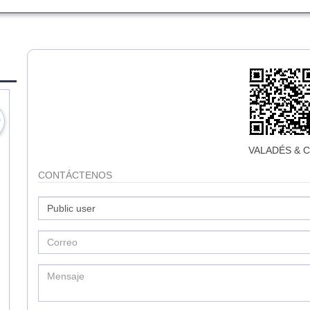
VALADÉS & 
CONTÁCTENOS
🏢LEX CONSULTANT
A
ABOGADOS
Asesoría ad
Litigio admi
La firma LEX CONSULTANT
constitucion
Abogados fue establecido el 16
Estrategias 
de marzo del 2016, en la ciudad
Gestoría co
de Quito, por sus fundadores Dr.