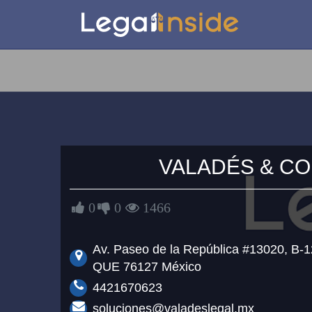
VALADÉS
&
CO
0
0
1466
Av. Paseo de la República #13020, B-
QUE 76127 México
4421670623
soluciones@valadeslegal.mx