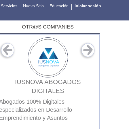
Servicios
Nuevo Sitio
Educación
Iniciar sesión
OTR@S COMPANIES
IUSNOVA ABOGADOS
N
DIGITALES
Somos un
capacitado
Abogados 100% Digitales
Servicios 
especializados en Desarrollo
Emprendimiento y Asuntos
Corporativos.