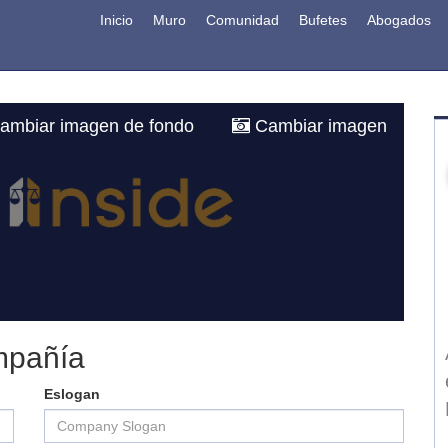
Inicio
Muro
Comunidad
Bufetes
Abogados
ambiar imagen de fondo
Cambiar imagen
SPINGARN
nar
Firma de consultores y abogados
e forma
mpañía
Eslogan