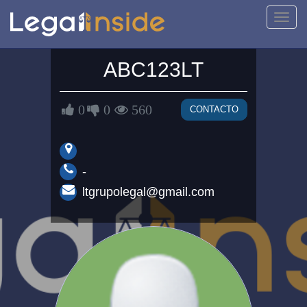
Activa
naveg
ABC123LT
0
0
560
CONTACTO
-
ltgrupolegal@gmail.com