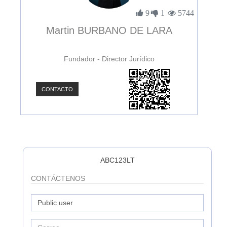
3904
9
1
5744
Martin BURBANO DE LARA
Fundador - Director Jurídico
CONTACTO
C
ABC123LT
CONTÁCTENOS