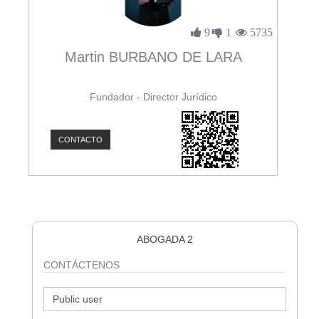
2231
9
1
5735
Martin BURBANO DE LARA
Fundador - Director Jurídico
CONTACTO
C
ABOGADA 2
CONTÁCTENOS