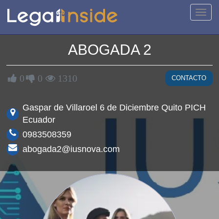
Activa
naveg
ABOGADA 2
0
0
1310
CONTACTO
Gaspar de Villaroel 6 de Diciembre Quito PICH
Ecuador
0983508359
abogada2@iusnova.com