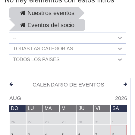
Nuestros eventos
Eventos del socio
--
TODAS LAS CATEGORÍAS
TODOS LOS PAÍSES
CALENDARIO DE EVENTOS
AUG
2026
DO
LU
MA
MI
JU
VI
SA
26
27
28
29
30
31
1
8
2
3
4
5
6
7