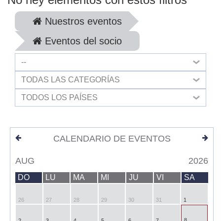
Nuestros eventos
Eventos del socio
--
TODAS LAS CATEGORÍAS
TODOS LOS PAÍSES
CALENDARIO DE EVENTOS
AUG
2026
DO
LU
MA
MI
JU
VI
SA
26
27
28
29
30
31
1
8
2
3
4
5
6
7