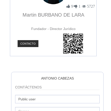
3895
9
1
5727
Martin BURBANO DE LARA
Fundador - Director Jurídico
CONTACTO
C
ANTONIO CABEZAS
CONTÁCTENOS