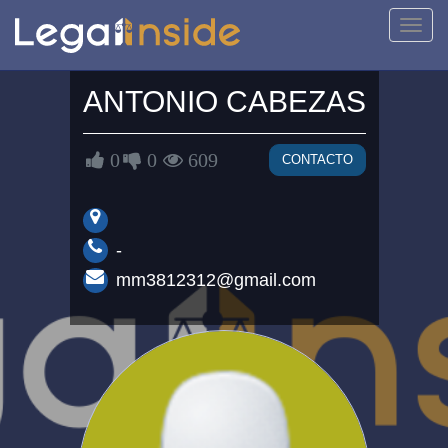
Activa
naveg
ANTONIO CABEZAS
0
0
609
CONTACTO
-
mm3812312@gmail.com