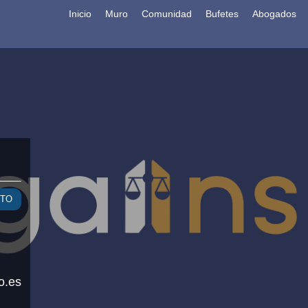
Inicio
Muro
Comunidad
Bufetes
Abogados
CTO
o.es