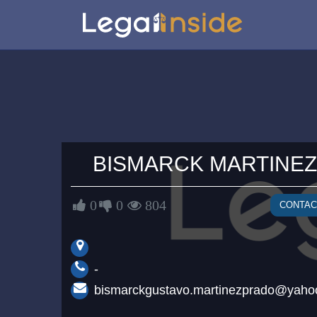
BISMARCK MARTINEZ
0
0
804
CONTA
-
bismarckgustavo.martinezprado@yaho