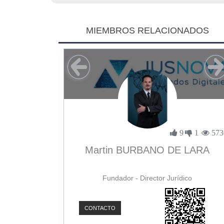
MIEMBROS RELACIONADOS
1
0
3896
9
1
573
uñoz
Martin BURBANO DE LARA
Fundador - Director Jurídico
CONTACTO