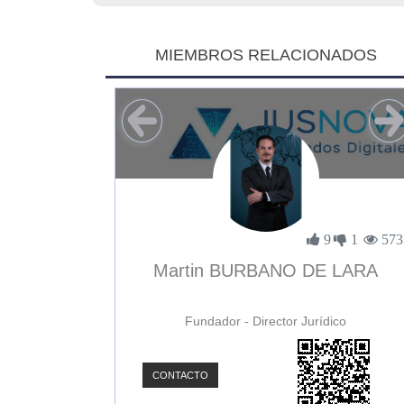
MIEMBROS RELACIONADOS
1
0
3897
9
1
573
uñoz
Martin BURBANO DE LARA
Fundador - Director Jurídico
CONTACTO