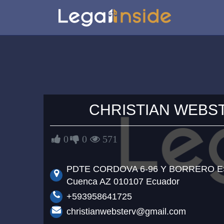
CHRISTIAN WEBS
0
0
571
PDTE CORDOVA 6-96 Y BORRERO 
Cuenca AZ 010107 Ecuador
+593958641725
christianwebsterv@gmail.com