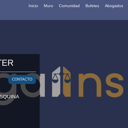
Inicio
Muro
Comunidad
Bufetes
Abogados
TER
CONTACTO
ESQUINA