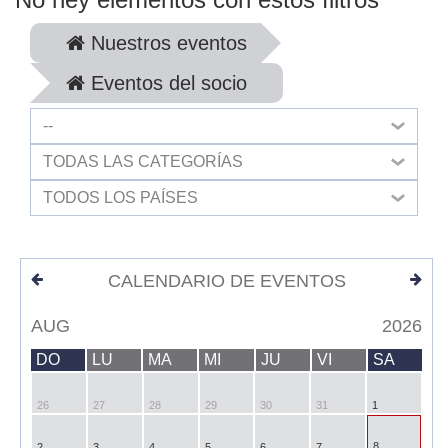
Nuestros eventos
Eventos del socio
--
TODAS LAS CATEGORÍAS
TODOS LOS PAÍSES
CALENDARIO DE EVENTOS
AUG
2026
DO
LU
MA
MI
JU
VI
SA
26
27
28
29
30
31
1
8
2
3
4
5
6
7