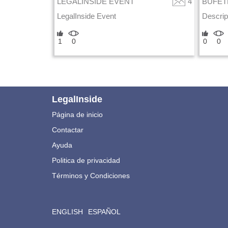
LEGALINSIDE EVENT
4
BUFET
LegalInside Event
Descrip
1
0
0
0
LegalInside
Página de inicio
Contactar
Ayuda
Politica de privacidad
Términos y Condiciones
ENGLISH
ESPAÑOL