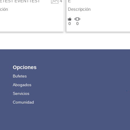
ETEST EVENTTEST
4
E
ción
Descripción
0
0
Opciones
Bufetes
Abogados
.
Servicios
Comunidad