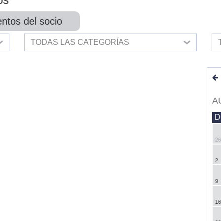
ntos del socio
TODAS LAS CATEGORÍAS
A
D
26
2
9
16