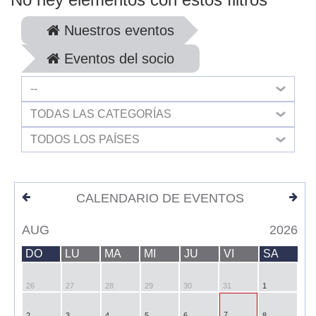
Nuestros eventos
Eventos del socio
--
TODAS LAS CATEGORÍAS
TODOS LOS PAÍSES
CALENDARIO DE EVENTOS
AUG
2026
DO
LU
MA
MI
JU
VI
SA
26
27
28
29
30
31
1
7
2
3
4
5
6
8