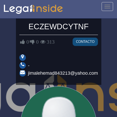
Activa
naveg
ECZEWDCYTNF
0
0
313
CONTACTO
-
jimalehemad843213@yahoo.com