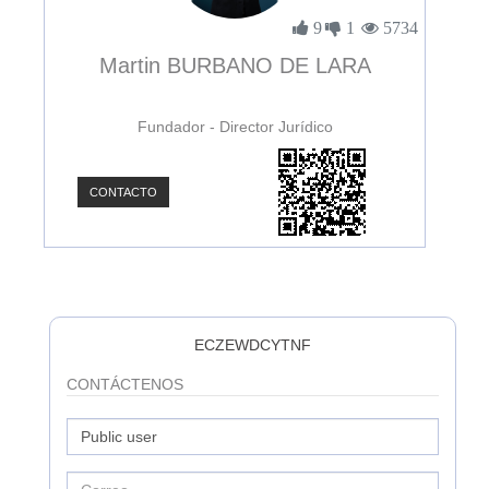
3898
9
1
5734
Martin BURBANO DE LARA
Fundador - Director Jurídico
CONTACTO
C
ECZEWDCYTNF
CONTÁCTENOS