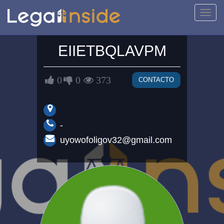
Activa
naveg
EIIETBQLAVPM
0
0
373
CONTACTO
-
uyowofoligov32@gmail.com