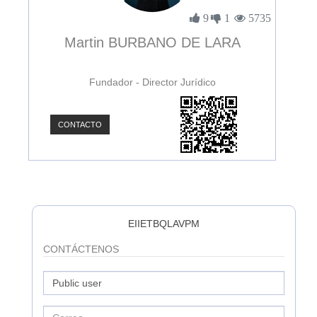
3898
9
1
5735
Martin BURBANO DE LARA
Fundador - Director Jurídico
CONTACTO
C
EIIETBQLAVPM
CONTÁCTENOS