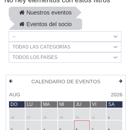
Nuestros eventos
Eventos del socio
--
TODAS LAS CATEGORÍAS
TODOS LOS PAÍSES
CALENDARIO DE EVENTOS
AUG
2026
DO
LU
MA
MI
JU
VI
SA
26
27
28
29
30
31
1
6
2
3
4
5
7
8