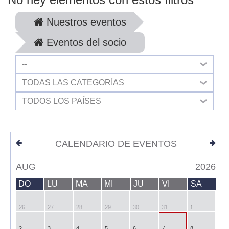
Nuestros eventos
Eventos del socio
--
TODAS LAS CATEGORÍAS
TODOS LOS PAÍSES
CALENDARIO DE EVENTOS
AUG
2026
DO
LU
MA
MI
JU
VI
SA
26
27
28
29
30
31
1
7
2
3
4
5
6
8