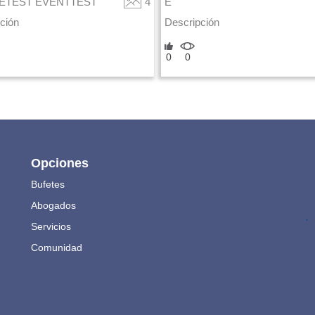
ETEST EVENTTEST
4
E
ción
Descripción
0
0
Opciones
Bufetes
Abogados
.
Servicios
Comunidad