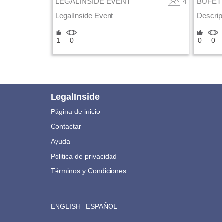
LEGALINSIDE EVENT
4
BUFET
LegalInside Event
Descrip
1
0
0
0
LegalInside
Página de inicio
Contactar
Ayuda
Politica de privacidad
Términos y Condiciones
ENGLISH
ESPAÑOL