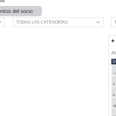
ntos del socio
TODAS LAS CATEGORÍAS
A
D
26
2
9
16