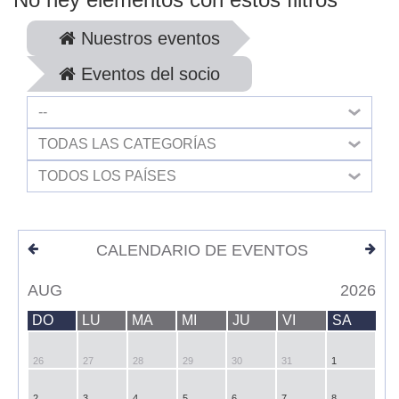
Nuestros eventos
Eventos del socio
--
TODAS LAS CATEGORÍAS
TODOS LOS PAÍSES
CALENDARIO DE EVENTOS
AUG
2026
DO
LU
MA
MI
JU
VI
SA
26
27
28
29
30
31
1
2
3
4
5
6
7
8