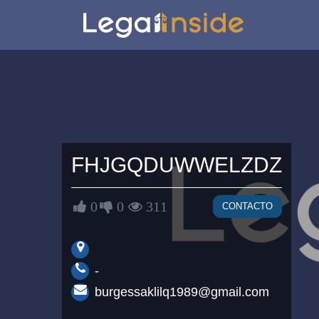
FHJGQDUWWELZDZ
0
0
311
CONTACTO
-
burgessaklilq1989@gmail.com