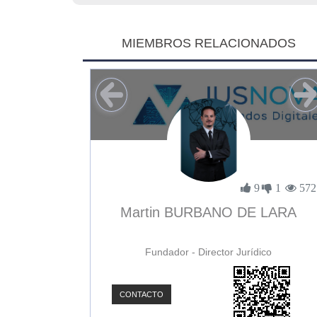
MIEMBROS RELACIONADOS
1
0
3894
9
1
572
uñoz
Martin BURBANO DE LARA
Fundador - Director Jurídico
CONTACTO