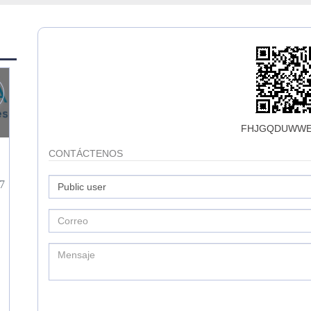
FHJGQDUWWE
CONTÁCTENOS
7
3
0
3570
HERNAN HERNANDEZ
CONTACTO
CONTACT