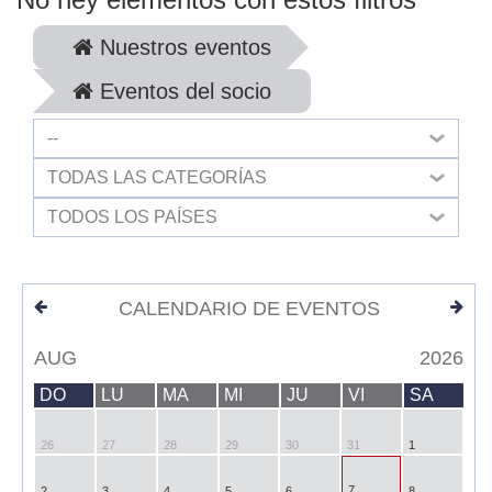
Nuestros eventos
Eventos del socio
--
TODAS LAS CATEGORÍAS
TODOS LOS PAÍSES
CALENDARIO DE EVENTOS
AUG
2026
DO
LU
MA
MI
JU
VI
SA
26
27
28
29
30
31
1
7
2
3
4
5
6
8