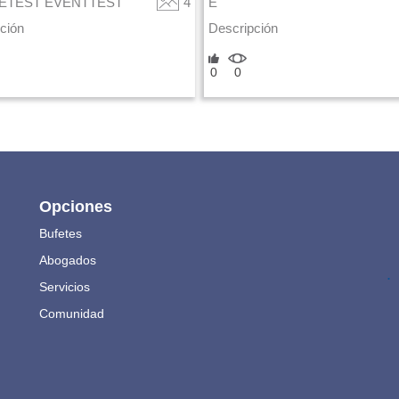
ETEST EVENTTEST
4
E
ción
Descripción
0
0
Opciones
Bufetes
Abogados
.
Servicios
Comunidad