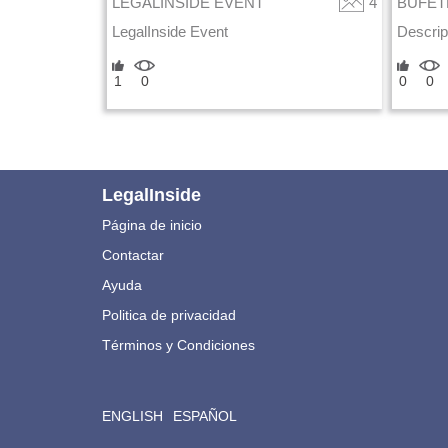
LEGALINSIDE EVENT
4
BUFET
LegalInside Event
Descrip
1
0
0
0
LegalInside
Página de inicio
Contactar
Ayuda
Politica de privacidad
Términos y Condiciones
ENGLISH
ESPAÑOL