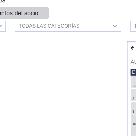
ntos del socio
TODAS LAS CATEGORÍAS
A
D
26
2
9
16