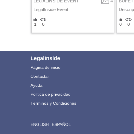
LEGALINSIDE EVENT
4
BUFET
LegalInside Event
Descrip
1
0
0
0
LegalInside
Página de inicio
Contactar
Ayuda
Politica de privacidad
Términos y Condiciones
ENGLISH
ESPAÑOL