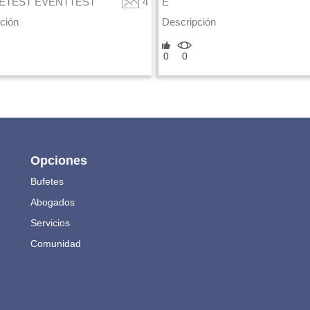
ETEST EVENTTEST
4
E
ción
Descripción
0
0
Opciones
Bufetes
Abogados
.
Servicios
Comunidad