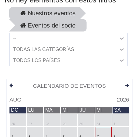
Nuestros eventos
Eventos del socio
--
TODAS LAS CATEGORÍAS
TODOS LOS PAÍSES
CALENDARIO DE EVENTOS
AUG
2026
DO
LU
MA
MI
JU
VI
SA
26
27
28
29
30
31
1
7
2
3
4
5
6
8