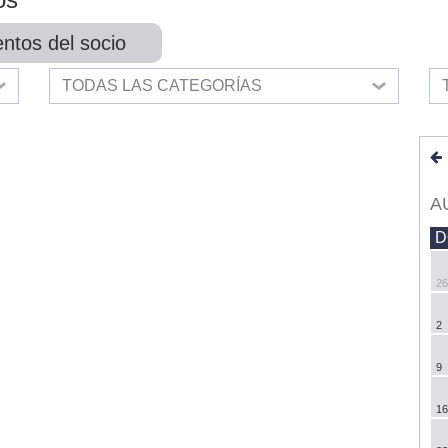
ntos del socio
TODAS LAS CATEGORÍAS
A
D
26
2
9
16