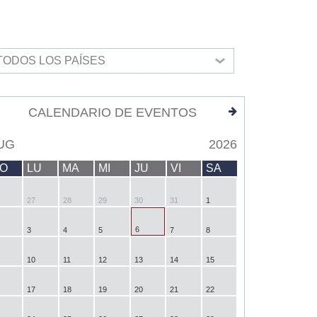
TODOS LOS PAÍSES
CALENDARIO DE EVENTOS
UG
2026
O
LU
MA
MI
JU
VI
SA
27
28
29
30
31
1
6
3
4
5
7
8
10
11
12
13
14
15
17
18
19
20
21
22