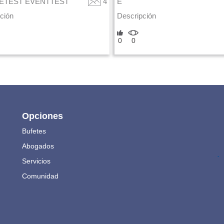
ETEST EVENTTEST
4
E
ción
Descripción
0
0
Opciones
Bufetes
Abogados
.
Servicios
Comunidad