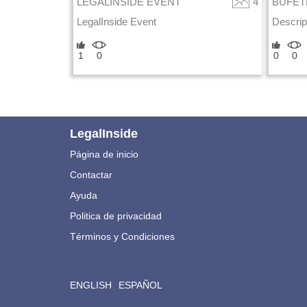
LEGALINSIDE EVENT
4
BUFET
LegalInside Event
Descrip
1
0
0
0
LegalInside
Página de inicio
Contactar
Ayuda
Politica de privacidad
Términos y Condiciones
ENGLISH
ESPAÑOL