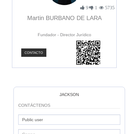
3898
9
1
5735
Martin BURBANO DE LARA
Fundador - Director Jurídico
CONTACTO
C
JACKSON
CONTÁCTENOS