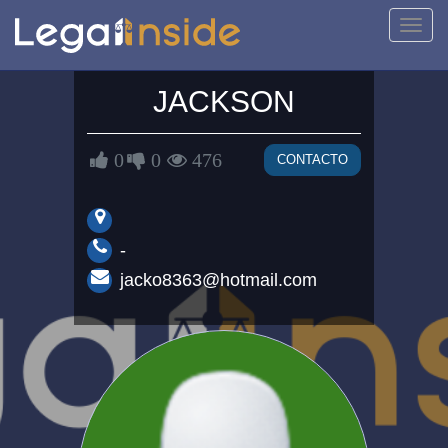
Activa
naveg
JACKSON
0
0
476
CONTACTO
-
jacko8363@hotmail.com