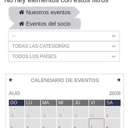
Nuestros eventos
Eventos del socio
--
TODAS LAS CATEGORÍAS
TODOS LOS PAÍSES
CALENDARIO DE EVENTOS
AUG
2026
DO
LU
MA
MI
JU
VI
SA
26
27
28
29
30
31
1
7
2
3
4
5
6
8