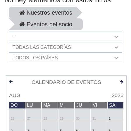
Nuestros eventos
Eventos del socio
--
TODAS LAS CATEGORÍAS
TODOS LOS PAÍSES
CALENDARIO DE EVENTOS
AUG
2026
DO
LU
MA
MI
JU
VI
SA
26
27
28
29
30
31
1
2
3
4
5
6
7
8