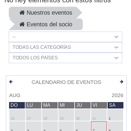
Nuestros eventos
Eventos del socio
--
TODAS LAS CATEGORÍAS
TODOS LOS PAÍSES
CALENDARIO DE EVENTOS
AUG
2026
DO
LU
MA
MI
JU
VI
SA
26
27
28
29
30
31
1
7
2
3
4
5
6
8