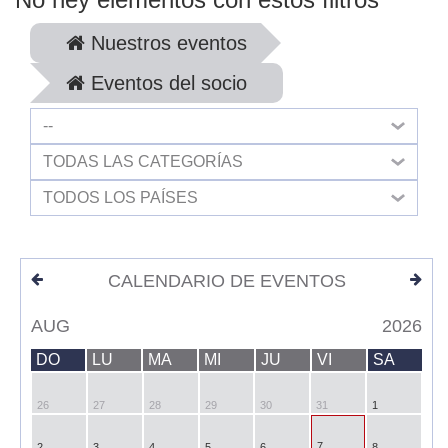
Nuestros eventos
Eventos del socio
--
TODAS LAS CATEGORÍAS
TODOS LOS PAÍSES
CALENDARIO DE EVENTOS
AUG
2026
DO
LU
MA
MI
JU
VI
SA
26
27
28
29
30
31
1
7
2
3
4
5
6
8