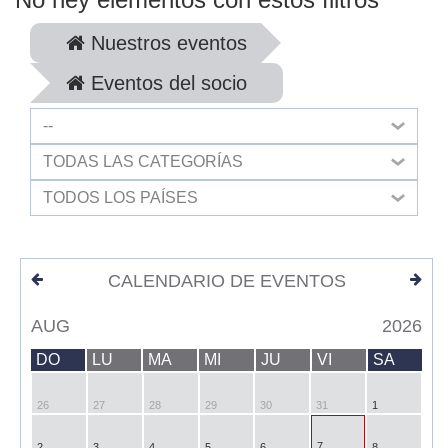
Nuestros eventos
Eventos del socio
--
TODAS LAS CATEGORÍAS
TODOS LOS PAÍSES
CALENDARIO DE EVENTOS
AUG
2026
DO
LU
MA
MI
JU
VI
SA
26
27
28
29
30
31
1
7
2
3
4
5
6
8