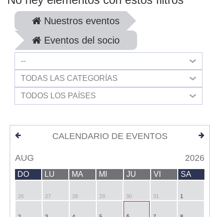
Nuestros eventos
Eventos del socio
--
TODAS LAS CATEGORÍAS
TODOS LOS PAÍSES
CALENDARIO DE EVENTOS
AUG
2026
DO
LU
MA
MI
JU
VI
SA
26
27
28
29
30
31
1
6
2
3
4
5
7
8