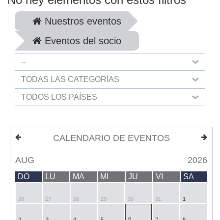
Nuestros eventos
Eventos del socio
--
TODAS LAS CATEGORÍAS
TODOS LOS PAÍSES
CALENDARIO DE EVENTOS
AUG
2026
DO
LU
MA
MI
JU
VI
SA
26
27
28
29
30
31
1
6
2
3
4
5
7
8