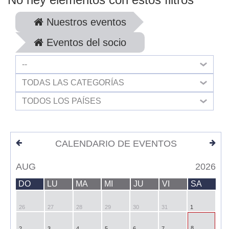
Nuestros eventos
Eventos del socio
--
TODAS LAS CATEGORÍAS
TODOS LOS PAÍSES
CALENDARIO DE EVENTOS
AUG
2026
DO
LU
MA
MI
JU
VI
SA
26
27
28
29
30
31
1
8
2
3
4
5
6
7