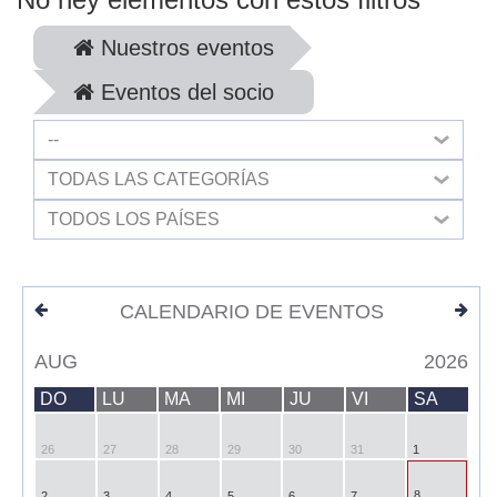
Nuestros eventos
Eventos del socio
--
TODAS LAS CATEGORÍAS
TODOS LOS PAÍSES
CALENDARIO DE EVENTOS
AUG
2026
DO
LU
MA
MI
JU
VI
SA
26
27
28
29
30
31
1
8
2
3
4
5
6
7