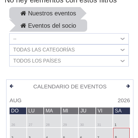
Nuestros eventos
Eventos del socio
--
TODAS LAS CATEGORÍAS
TODOS LOS PAÍSES
CALENDARIO DE EVENTOS
AUG
2026
DO
LU
MA
MI
JU
VI
SA
26
27
28
29
30
31
1
8
2
3
4
5
6
7