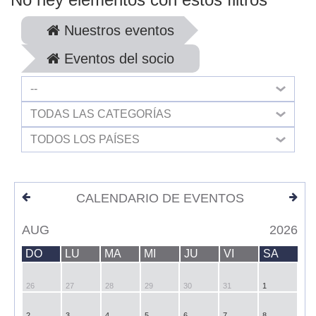
Nuestros eventos
Eventos del socio
--
TODAS LAS CATEGORÍAS
TODOS LOS PAÍSES
CALENDARIO DE EVENTOS
AUG
2026
DO
LU
MA
MI
JU
VI
SA
26
27
28
29
30
31
1
2
3
4
5
6
7
8