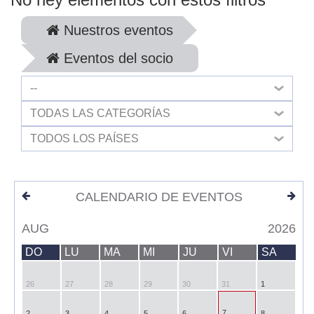
Nuestros eventos
Eventos del socio
--
TODAS LAS CATEGORÍAS
TODOS LOS PAÍSES
CALENDARIO DE EVENTOS
AUG
2026
DO
LU
MA
MI
JU
VI
SA
26
27
28
29
30
31
1
7
2
3
4
5
6
8