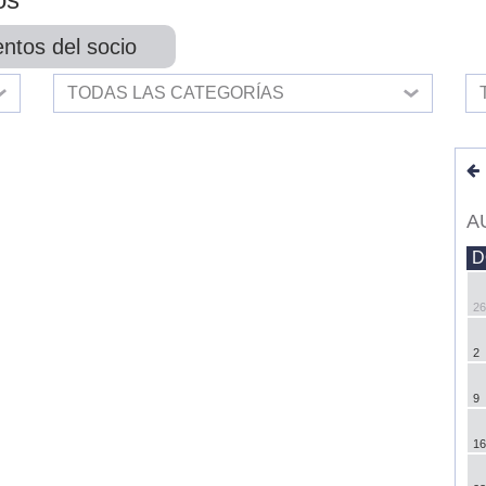
ntos del socio
TODAS LAS CATEGORÍAS
A
D
26
2
9
16