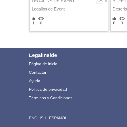
LEGALINSIDE EVENT
4
BUFET
LegalInside Event
Descrip
1
0
0
0
LegalInside
Página de inicio
Contactar
Ayuda
Politica de privacidad
Términos y Condiciones
ENGLISH
ESPAÑOL