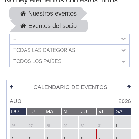
Nuestros eventos
Eventos del socio
--
TODAS LAS CATEGORÍAS
TODOS LOS PAÍSES
CALENDARIO DE EVENTOS
AUG
2026
DO
LU
MA
MI
JU
VI
SA
26
27
28
29
30
31
1
7
2
3
4
5
6
8