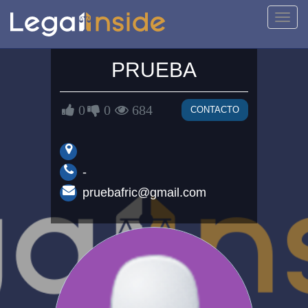
Activa
naveg
PRUEBA
0
0
684
CONTACTO
-
pruebafric@gmail.com