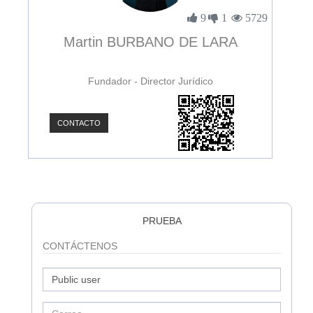
3896
9
1
5729
Martin BURBANO DE LARA
Fundador - Director Jurídico
CONTACTO
C
PRUEBA
CONTÁCTENOS