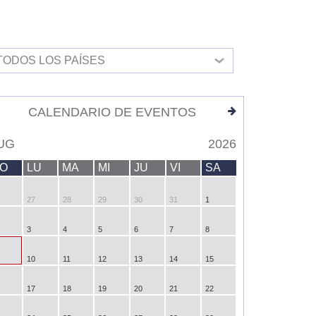
TODOS LOS PAÍSES
CALENDARIO DE EVENTOS
UG
2026
O
LU
MA
MI
JU
VI
SA
27
28
29
30
31
1
3
4
5
6
7
8
10
11
12
13
14
15
17
18
19
20
21
22