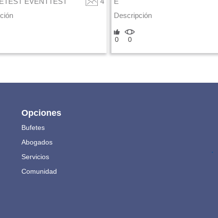
ETEST EVENTTEST
4
E
ción
Descripción
0
0
Opciones
Bufetes
Abogados
.
Servicios
Comunidad