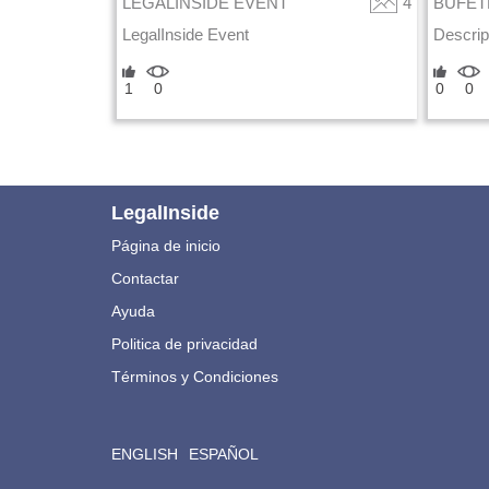
LEGALINSIDE EVENT
4
BUFET
LegalInside Event
Descrip
1
0
0
0
LegalInside
Página de inicio
Contactar
Ayuda
Politica de privacidad
Términos y Condiciones
ENGLISH
ESPAÑOL