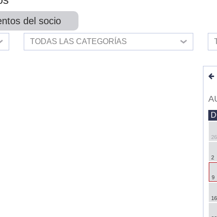
ntos del socio
TODAS LAS CATEGORÍAS
A
D
26
2
9
16