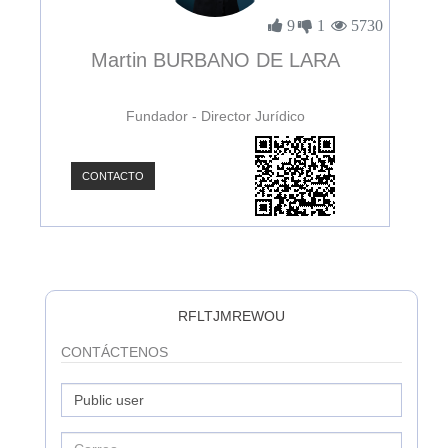
3896
9
1
5730
Martin BURBANO DE LARA
Fundador - Director Jurídico
CONTACTO
C
RFLTJMREWOU
CONTÁCTENOS