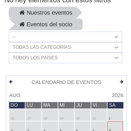
Nuestros eventos
Eventos del socio
--
TODAS LAS CATEGORÍAS
TODOS LOS PAÍSES
CALENDARIO DE EVENTOS
AUG
2026
DO
LU
MA
MI
JU
VI
SA
26
27
28
29
30
31
1
8
2
3
4
5
6
7