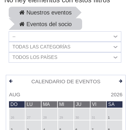
Nuestros eventos
Eventos del socio
--
TODAS LAS CATEGORÍAS
TODOS LOS PAÍSES
CALENDARIO DE EVENTOS
AUG
2026
DO
LU
MA
MI
JU
VI
SA
26
27
28
29
30
31
1
2
3
4
5
6
7
8